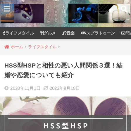
ライフスタイル
グルメ
音楽
スプラトゥーン
問
ホーム
ライフスタイル
HSS型HSPと相性の悪い人間関係３選！結
婚や恋愛についても紹介
2020年11月1日
2022年8月18日