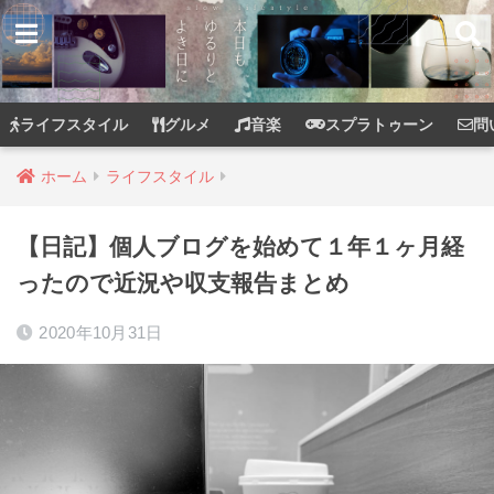
ライフスタイル
グルメ
音楽
スプラトゥーン
問
ホーム
ライフスタイル
【日記】個人ブログを始めて１年１ヶ月経
ったので近況や収支報告まとめ
2020年10月31日