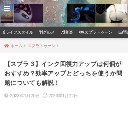
ライフスタイル
グルメ
音楽
スプラトゥーン
問
ホーム
スプラトゥーン
【スプラ３】インク回復力アップは何個が
おすすめ？効率アップとどっちを使うか問
題についても解説！
2023年1月20日
2023年1月22日