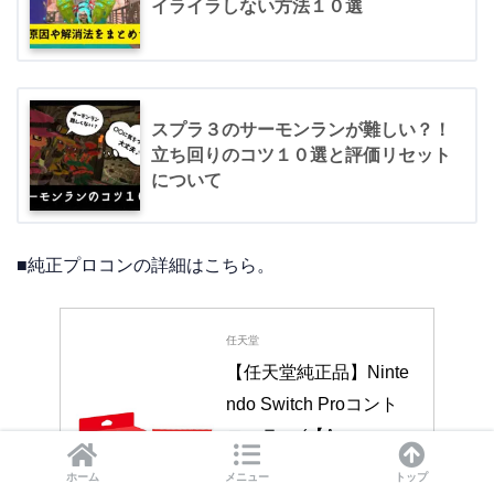
イライラしない方法１０選
スプラ３のサーモンランが難しい？！
立ち回りのコツ１０選と評価リセット
について
■純正プロコンの詳細はこちら。
任天堂
【任天堂純正品】Ninte
ndo Switch Proコント
ローラー (【Amazon.c
o.jp限定】Nintendo Sw
ホーム
メニュー
トップ