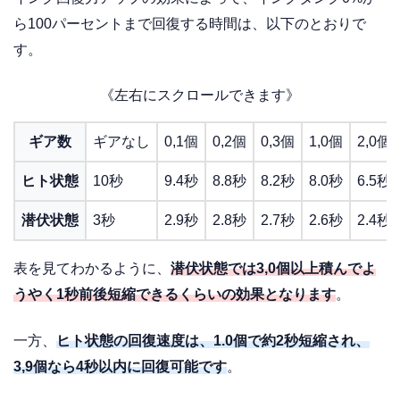
ら100パーセントまで回復する時間は、以下のとおりで
す。
《左右にスクロールできます》
ギア数
ギアなし
0,1個
0,2個
0,3個
1,0個
2,0個
ヒト状態
10秒
9.4秒
8.8秒
8.2秒
8.0秒
6.5秒
潜伏状態
3秒
2.9秒
2.8秒
2.7秒
2.6秒
2.4秒
表を見てわかるように、
潜伏状態では3,0個以上積んでよ
うやく1秒前後短縮できるくらいの効果となります
。
一方、
ヒト状態の回復速度は、1.0個で約2秒短縮され、
3,9個なら4秒以内に回復可能です
。