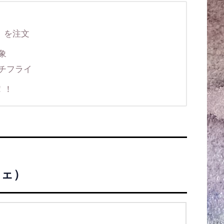
）を注文
象
チフライ
！！
フェ）