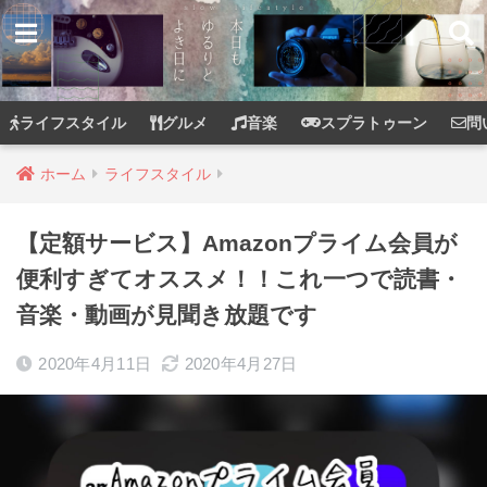
ライフスタイル
グルメ
音楽
スプラトゥーン
問
ホーム
ライフスタイル
【定額サービス】Amazonプライム会員が
便利すぎてオススメ！！これ一つで読書・
音楽・動画が見聞き放題です
2020年4月11日
2020年4月27日