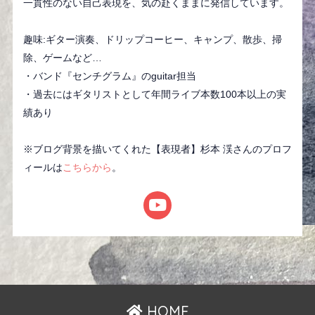
一貫性のない自己表現を、気の赴くままに発信しています。
趣味:ギター演奏、ドリップコーヒー、キャンプ、散歩、掃
除、ゲームなど…
・バンド『センチグラム』のguitar担当
・過去にはギタリストとして年間ライブ本数100本以上の実
績あり
※ブログ背景を描いてくれた【表現者】杉本 渓さんのプロフ
ィールは
こちらから
。
HOME