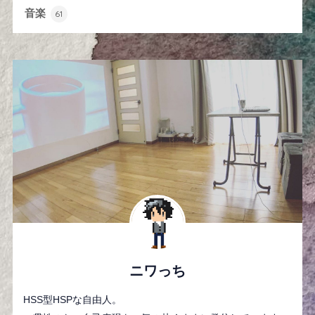
音楽
61
ニワっち
HSS型HSPな自由人。