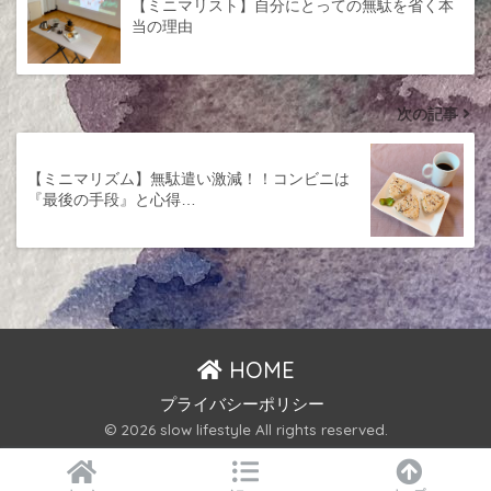
【ミニマリスト】自分にとっての無駄を省く本
当の理由
次の記事
【ミニマリズム】無駄遣い激減！！コンビニは
『最後の手段』と心得…
HOME
プライバシーポリシー
© 2026 slow lifestyle All rights reserved.