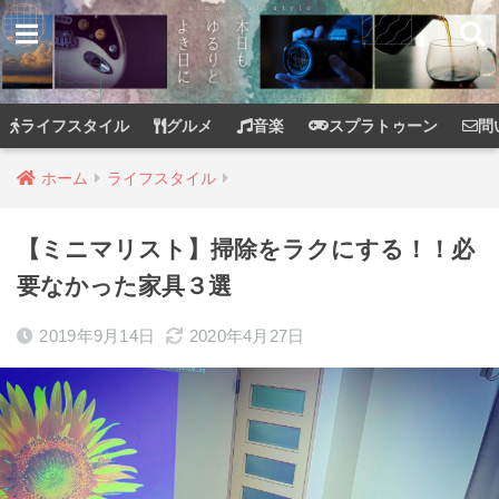
ライフスタイル
グルメ
音楽
スプラトゥーン
問
ホーム
ライフスタイル
【ミニマリスト】掃除をラクにする！！必
要なかった家具３選
2019年9月14日
2020年4月27日