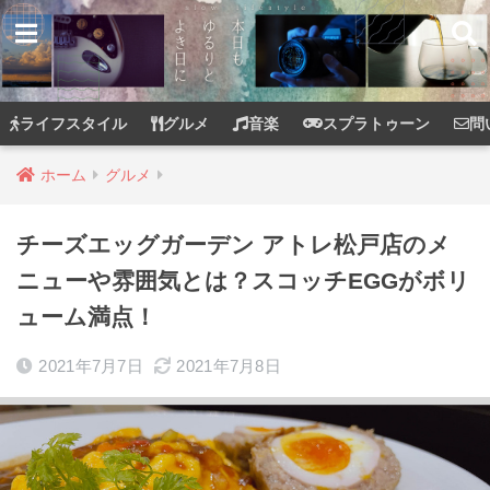
ライフスタイル
グルメ
音楽
スプラトゥーン
問
ホーム
グルメ
チーズエッグガーデン アトレ松戸店のメ
ニューや雰囲気とは？スコッチEGGがボリ
ューム満点！
2021年7月7日
2021年7月8日